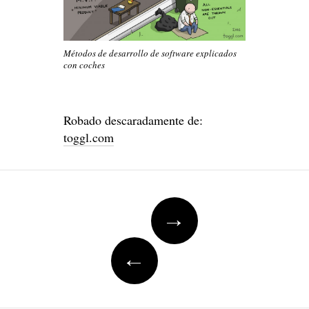
Métodos de desarrollo de software explicados
con coches
Robado descaradamente de:
toggl.com
Navegación
→
de
artículos
←